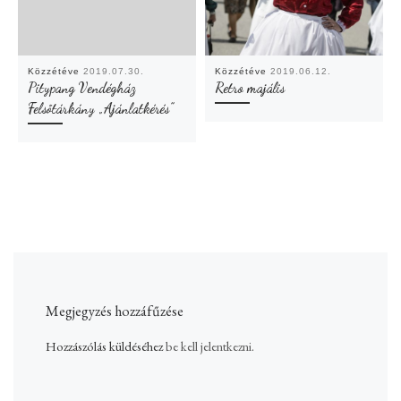
Közzétéve
2019.07.30.
Közzétéve
2019.06.12.
Pitypang Vendégház
Retro majális
Felsőtárkány „Ajánlatkérés”
Megjegyzés hozzáfűzése
Hozzászólás küldéséhez
be kell jelentkezni
.