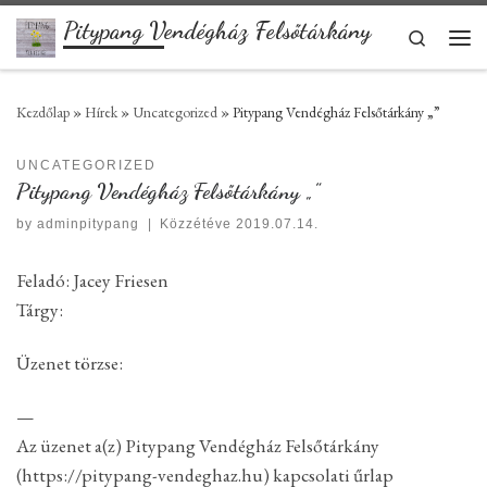
Pitypang Vendégház Felsőtárkány
Skip to content
Search
Men
Kezdőlap
»
Hírek
»
Uncategorized
»
Pitypang Vendégház Felsőtárkány „”
UNCATEGORIZED
Pitypang Vendégház Felsőtárkány „”
by
adminpitypang
|
Közzétéve
2019.07.14.
Feladó: Jacey Friesen
Tárgy:
Üzenet törzse:
—
Az üzenet a(z) Pitypang Vendégház Felsőtárkány
(https://pitypang-vendeghaz.hu) kapcsolati űrlap