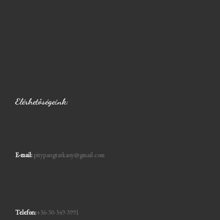
Elérhetőségeink:
E-mail:
pitypangtarkany@gmail.com
Telefon:
+36-30-349-3991