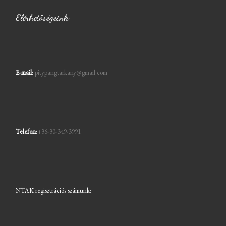
Elérhetőségeink:
E-mail:
pitypangtarkany@gmail.com
Telefon:
+36-30-349-3991
NTAK regisztrációs számunk: