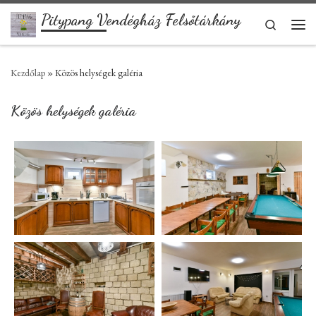
Pitypang Vendégház Felsőtárkány
Skip to content
Search
Men
Kezdőlap
»
Közös helységek galéria
Közös helységek galéria