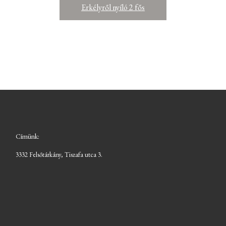
Erkélyről nyíló 2 fős
Címünk:
3332 Felsőtárkány, Tiszafa utca 3.