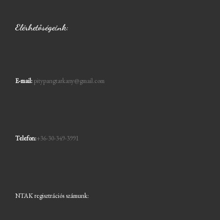
Elérhetőségeink:
E-mail:
pitypangtarkany@gmail.com
Telefon:
+36-30-349-3991
NTAK regisztrációs számunk: