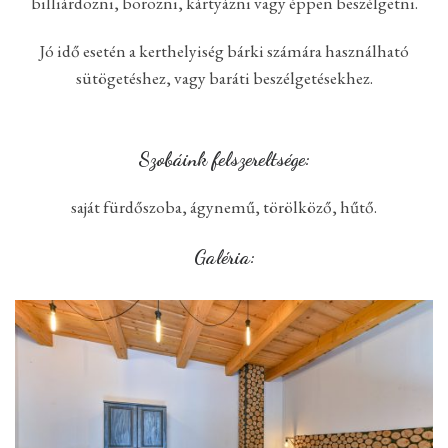
billiárdozni, borozni, kártyázni vagy éppen beszélgetni.
Jó idő esetén a kerthelyiség bárki számára használható
sütögetéshez, vagy baráti beszélgetésekhez.
Szobáink felszereltsége:
saját fürdőszoba, ágynemű, törölköző, hűtő.
Galéria: