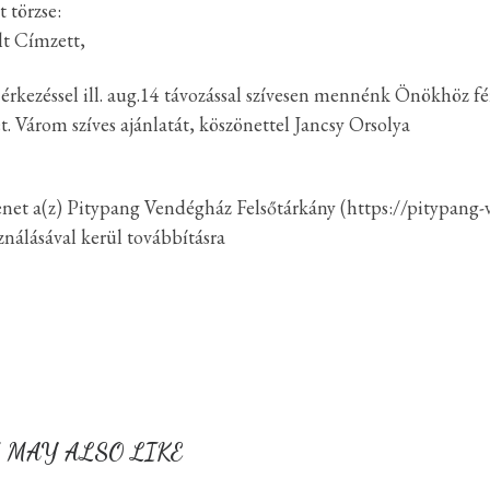
 törzse:
lt Címzett,
 érkezéssel ill. aug.14 távozással szívesen mennénk Önökhöz
. Várom szíves ajánlatát, köszönettel Jancsy Orsolya
net a(z) Pitypang Vendégház Felsőtárkány (https://pitypang-
ználásával kerül továbbításra
 MAY ALSO LIKE