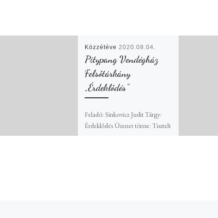
Közzétéve
2020.08.04.
Pitypang Vendégház
Felsőtárkány
„Érdeklődés”
Feladó: Sinkovicz Judit Tárgy:
Érdeklődés Üzenet törzse: Tisztelt
Hölgyem/Uram! Érdeklődnék,
hogy 2020. október 9-11.
hétvégére szabad-e valamennyi
apartmajuk? 10 fő felnőtt
szeretnénk […]