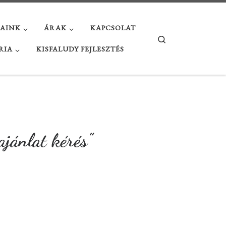
JAINK
ÁRAK
KAPCSOLAT
Search
RIA
KISFALUDY FEJLESZTÉS
jánlat kérés”