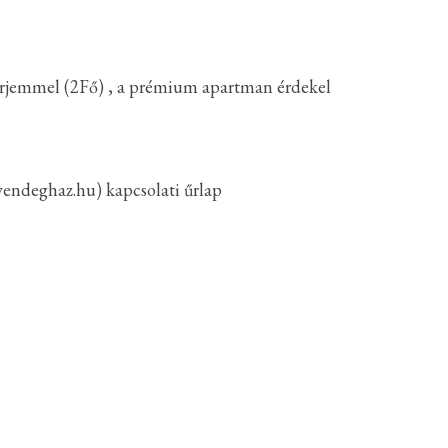
 férjemmel (2Fő) , a prémium apartman érdekel
vendeghaz.hu) kapcsolati űrlap