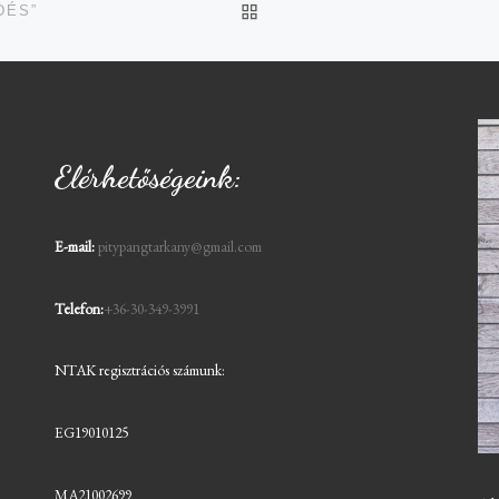
BACK TO POST LIST
DÉS”
Elérhetőségeink:
E-mail:
pitypangtarkany@gmail.com
Telefon:
+36-30-349-3991
NTAK regisztrációs számunk:
EG19010125
MA21002699