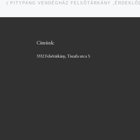
Navigálás a bejegyzések között
PITYPANG VENDÉGHÁZ FELSŐTÁRKÁNY „ÉRDEKLŐ
Címünk:
3332 Felsőtárkány, Tiszafa utca 3.