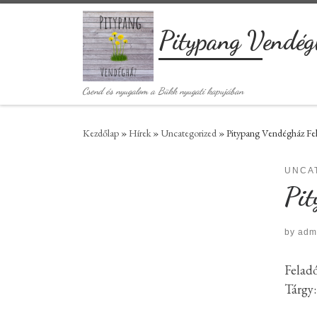
Skip to content
Pitypang Vendég
Csend és nyugalom a Bükk nyugati kapujában
Kezdőlap
»
Hírek
»
Uncategorized
»
Pitypang Vendégház Fels
UNCA
Pit
by
adm
Feladó
Tárgy: