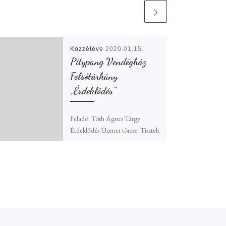
Közzétéve
2020.01.15.
Pitypang Vendégház
Felsőtárkány
„Érdeklődés”
Feladó: Tóth Ágnes Tárgy:
Érdeklődés Üzenet törzse: Tisztelt
Hölgyem/Uram! Baráti
társaságnak keresek szállást (9
felnőtt,8 gyerek-
5szoba).Érdeklődnék,h tudnak-e
ekkora társaságot fogadni,s ha
igen,van-e […]