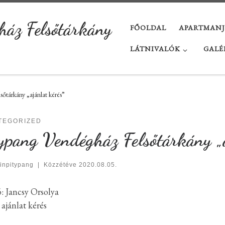
ház Felsőtárkány
FŐOLDAL
APARTMAN
LÁTNIVALÓK
GALÉ
őtárkány „ajánlat kérés”
TEGORIZED
ypang Vendégház Felsőtárkány „a
inpitypang
|
Közzétéve
2020.08.05.
: Jancsy Orsolya
 ajánlat kérés