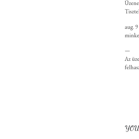
Üzenet
Tiszte
aug. 9
minket
—
Az üze
felhas
YOU